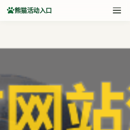
熊猫活动入口