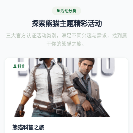
活动分类
探索熊猫主题精彩活动
三大官方认证活动类别，满足不同兴趣与需求，找到属
于你的熊猫之旅。
科普
熊猫科普之旅