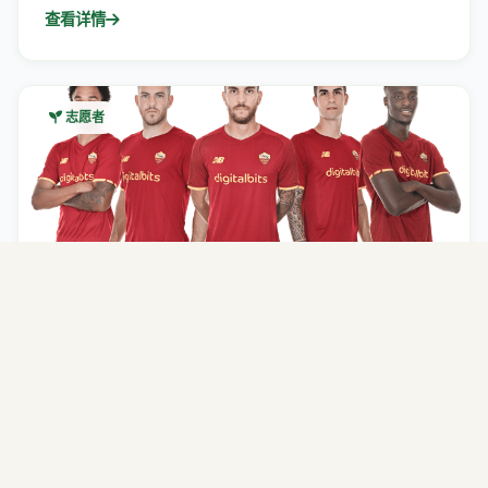
查看详情
志愿者
熊猫保护志愿者
参与熊猫栖息地保护、环境监测与公众教育，为生态保护贡
献力量，获得官方志愿者证书。
查看详情