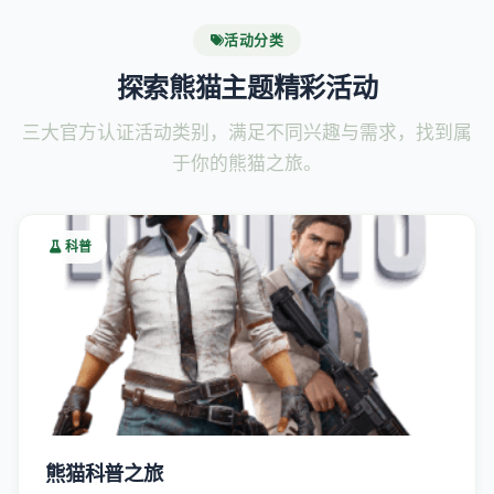
活动分类
探索熊猫主题精彩活动
三大官方认证活动类别，满足不同兴趣与需求，找到属
于你的熊猫之旅。
科普
熊猫科普之旅