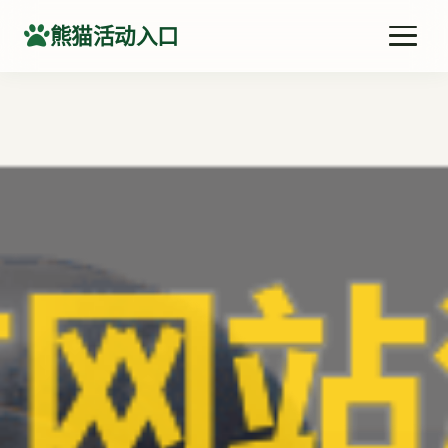
熊猫活动入口